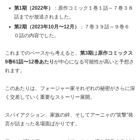
第1期（2022年）
：原作コミック１巻１話～７巻３８
話までが放送されました。
第2期（2023年10月〜12月）
：７巻３９話～９巻６
０話の内容でした。
これまでのペースから考えると、
第3期
は
原作コミックス
9巻61話〜12巻あたり
が中心になる可能性が高いと予想さ
れます。
このあたりは、フォージャー家それぞれの秘密がさらに深
く交差していく重要なストーリー展開。
スパイアクション、家族の絆、そしてアーニャの“笑撃”発
言が詰まった名場面ばかりです。