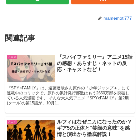
mamemoti777
関連記事
『スパイファミリー』アニメ15話
アニメ
の感想・あらすじ・ネットの反
応・キャストなど！
『SPY×FAMILY』は、遠藤達哉さん原作の「少年ジャンプ＋」にて
連載中のコミックで、原作の累計発行部数はもう2650万部を突破し
ている人気漫画です。 そんな大人気アニメ『SPYxFAMILY』第2期
(クール)の第15話が、10月1...
ルフィはなぜニカになったのか？
アニメ
ギア5の正体と“笑顔の意味”を感
情と演出から徹底解説！