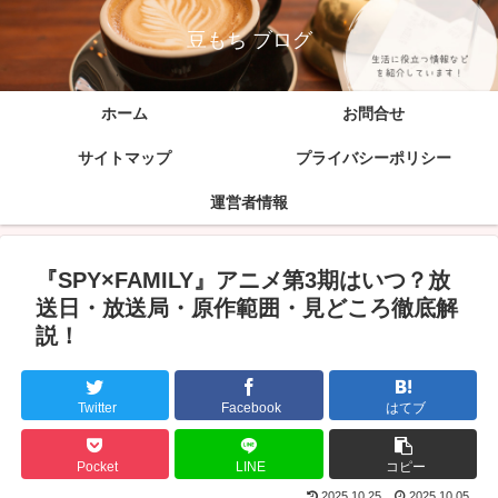
豆もち ブログ
ホーム
お問合せ
サイトマップ
プライバシーポリシー
運営者情報
『SPY×FAMILY』アニメ第3期はいつ？放
送日・放送局・原作範囲・見どころ徹底解
説！
Twitter
Facebook
はてブ
Pocket
LINE
コピー
2025.10.25
2025.10.05