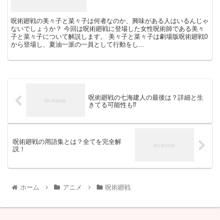
呪術廻戦の美々子と菜々子は何者なのか、興味がある人はいるんじゃ
ないでしょうか？ 今回は呪術廻戦に登場した女性呪術師である美々
子と菜々子について解説します。 美々子と菜々子は劇場版呪術廻戦0
から登場し、夏油一派の一員として行動をし...
呪術廻戦の七海建人の最後は？詳細と生
きてる可能性も⁉
呪術廻戦の用語集とは？全てを完全解
説！
ホーム
アニメ
呪術廻戦