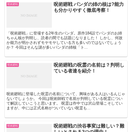
呪術廻戦 パンダの姉の核は?能力
呪術廻戦
も分かりやすく徹底考察！
「呪術廻戦」に登場する2年生のパンダ。原作184話でパンダのお姉
ちゃん核が判明し、読者の間でも話題になりました！ しかし、何故
か能力が明かされずモヤモヤしている方も多いのではないでしょう
か？ 今回はそんな謎が多いパンダの姉核「ト...
呪術廻戦の呪霊の名前は？判明し
呪術廻戦
ている者達を紹介！
呪術廻戦に登場した呪霊の名前について、興味がある人はいるんじゃ
ないでしょうか。 今回は呪術師戦で名前が判明している呪霊につい
て解説していこうと思います。 呪霊は作中では沢山登場こそしてい
ますが、中には正式名称がついていない呪霊も...
呪術廻戦の渋谷事変は難しい？難
呪術廻戦
しいとされる3つの理由！