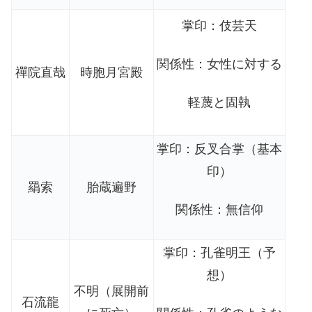
掌印：伎芸天
関係性：女性に対する
禪院直哉
時胞月宮殿
軽蔑と固執
掌印：反叉合掌（基本
印）
羂索
胎蔵遍野
関係性：無信仰
掌印：孔雀明王（予
想）
不明（展開前
石流龍