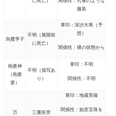
に死亡）
関係性：孔雀のような
服装
掌印：深沙大将（予
想）
不明（展開前
烏鷺亨子
に死亡）
関係性：裸の状態から
掌印：不明
疱瘡神
不明（描写あ
（疱瘡
り）
関係性：不明
婆）
掌印：地蔵菩薩
関係性：如意宝珠を
万
三重疾苦