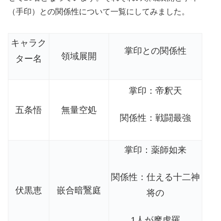
（手印）との関係性について一覧にしてみました。
キャラク
掌印との関係性
領域展開
ター名
掌印：帝釈天
五条悟
無量空処
関係性：戦闘最強
掌印：薬師如来
関係性：仕える十二神
伏黒恵
嵌合暗鷖庭
将の
1人が摩虎羅