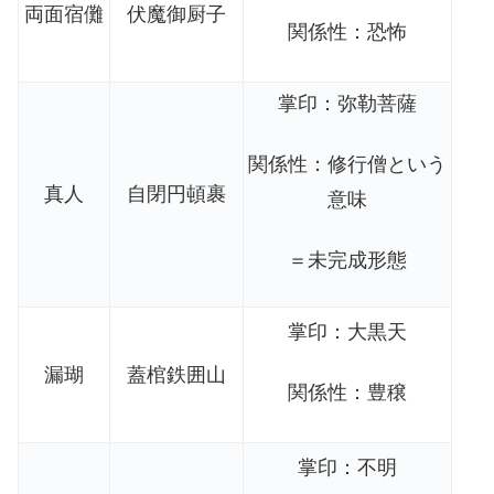
両面宿儺
伏魔御厨子
関係性：恐怖
掌印：弥勒菩薩
関係性：修行僧という
真人
自閉円頓裹
意味
＝未完成形態
掌印：大黒天
漏瑚
蓋棺鉄囲山
関係性：豊穣
掌印：不明