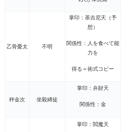
掌印：荼吉尼天（予
想）
関係性：人を食べて能
乙骨憂太
不明
力を
得る＝術式コピー
掌印：弁財天
秤金次
坐殺縛徒
関係性：金
掌印：閻魔天