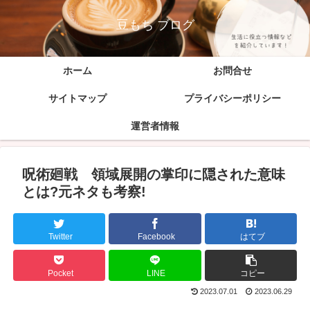
豆もち ブログ
ホーム
お問合せ
サイトマップ
プライバシーポリシー
運営者情報
呪術廻戦 領域展開の掌印に隠された意味
とは?元ネタも考察!
Twitter
Facebook
はてブ
Pocket
LINE
コピー
2023.07.01
2023.06.29