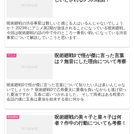
呪術廻戦の渋谷事変は難しいと感じる人はいるんじゃないでしょう
か？ 2023年にアニメ第2期が放送されることになっている呪術廻戦。
今回は呪術廻戦の話の中で今のところ一番長い戦いになっている渋谷
事変について解説していこうと思います...
呪術廻戦0で悟が傑に言った言葉
アニメ
は？無音にした理由について考察
呪術廻戦0で悟が傑に言った言葉について知りたい人は多いんじゃな
いでしょうか？ 呪術廻戦0で乙骨憂太に重傷を負いながらも逃げ切っ
た夏油ですが、五条に追いつかれました。 そして両者はある程度の
会話の後に五条は夏油を始末する前に何かを...
呪術廻戦の美々子と菜々子は何
呪術廻戦
者？作中の行動についても考察！