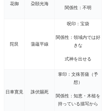
花御
朶頤光海
関係性：不明
呪印：宝袋
関係性：領域内では好
陀艮
蕩蘊平線
きな
式神を出せる
掌印：文殊菩薩（予
想）
日車寛見
誅伏賜死
関係性：知恵・木槌を
持っている描写から