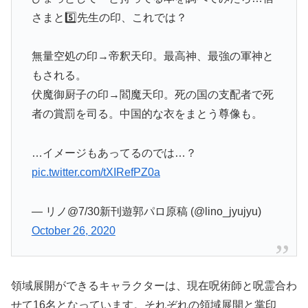
さまと5️⃣先生の印、これでは？
無量空処の印→帝釈天印。最高神、最強の軍神と
もされる。
伏魔御厨子の印→閻魔天印。死の国の支配者で死
者の賞罰を司る。中国的な衣をまとう尊像も。
…イメージもあってるのでは…？
pic.twitter.com/tXIRefPZ0a
— リノ@7/30新刊遊郭パロ原稿 (@lino_jyujyu)
October 26, 2020
領域展開ができるキャラクターは、現在呪術師と呪霊合わ
せて16名となっています。それぞれの領域展開と掌印