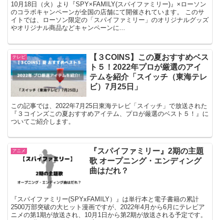
10月18日（火）より『SPY×FAMILY(スパイファミリー)』×ローソン
のコラボキャンペーンが全国の店舗にて開催されています。 このサ
イトでは、ローソン限定の「スパイファミリー」のオリジナルグッズ
やオリジナル商品などキャンペーンに...
【３COINS】この夏おすすめベス
テレビ
ト５！2022年プロが厳選のアイ
テムを紹介「スイッチ（東海テレ
ビ）7月25日」
この記事では、2022年7月25日東海テレビ「スイッチ」で放送された
『３コインズこの夏おすすめアイテム、プロが厳選のベスト５！』に
ついてご紹介します。
『スパイファミリー』2期の主題
アニメ
歌 オープニング・エンディング
曲はだれ？
『スパイファミリー(SPYxFAMILY）』は単行本と電子書籍の累計
2500万部突破の大ヒット漫画ですが、2022年4月から6月にテレビア
ニメの第1期が放送され、10月1日から第2期が放送される予定です。