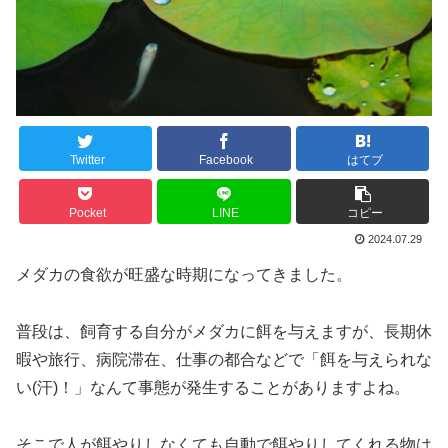
Twitter
Facebook
はてブ
Pocket
LINE
コピー
2024.07.29
メダカの食欲が旺盛な時期になってきました。
普段は、飼育する自分がメダカに餌を与えますが、長期休
暇や旅行、病院滞在、仕事の都合などで「餌を与えられな
い(汗)！」なんて事態が発生することがありますよね。
そこで人が餌やりしなくても自動で餌やりしてくれる物は