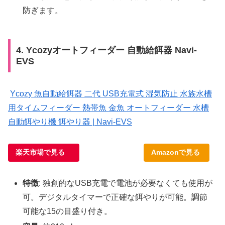
防ぎます。
4. Ycozyオートフィーダー 自動給餌器 Navi-
EVS
Ycozy 魚自動給餌器 二代 USB充電式 湿気防止 水族水槽
用タイムフィーダー 熱帯魚 金魚 オートフィーダー 水槽
自動餌やり機 餌やり器 | Navi-EVS
楽天市場で見る
Amazonで見る
特徴
: 独創的なUSB充電で電池が必要なくても使用が
可。デジタルタイマーで正確な餌やりが可能。調節
可能な15の目盛り付き。