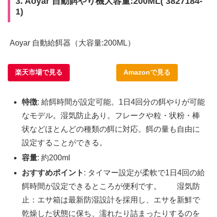
3. Aoyar 自動餌やり機大容量:200ML( 3827184-
1)
Aoyar 自動給餌器（大容量:200ML）
楽天市場で見る
Amazonで見る
特徴
: 給餌時間が設定可能。1日4回分の餌やりが可能
なモデル。湿気防止あり。フレークや粒・状粉・棒
状などほとんどの種類の餌に対応。餌の量も自由に
設定することができる。
容量
: 約200ml
おすすめポイント
: タイマー設定が柔軟で1日4回の給
餌時間が設定できるところが便利です。 湿気防
止：エサ箱は最新防湿設計を採用し、エサを新鮮で
乾燥した状態に保ち、濡れたり詰まったりするのを