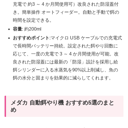
充電で 約3 ～ 4 か月間使用可）改良された防湿蓋付
き。簡単操作 オートフィーダー。自動と手動で餌の
時間を設定できる。
容量
: 約200ml
おすすめポイント
:マイクロ USB ケーブルでの充電式
で長時間バッテリー持続。設定された餌やり回数に
応じて、一度の充電で 3 ～ 4 か月間使用が可能。改
良された防湿蓋には最新の「防湿」設計を採用し給
餌シリンダーに入る水蒸気を90%以上削減し、魚の
餌の水分と固まりを効果的に減らしてくれます。
メダカ 自動餌やり機 おすすめ5選のまと
め